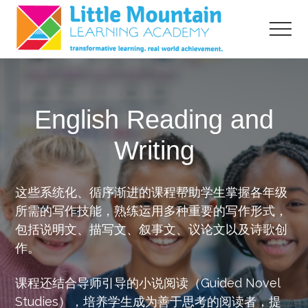
Menu
Skip
Skip
to
to
Menu
main
primary
content
sidebar
transformative
learning,
real
English Reading and
world
acheivement
Writing
这些系统化、循序渐进的课程帮助学生掌握各年级
所需的写作技能，熟练运用多种重要的写作形式，
包括说明文、描写文、叙事文、议论文以及诗歌创
作。
课程还结合导师引导的小说阅读（Guided Novel
Studies），培养学生成为善于思考的阅读者，提