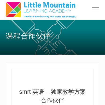
Menu
Skip
Skip
to
to
Menu
main
primary
content
sidebar
transformative
learning,
课程合作伙伴
real
world
acheivement
smrt 英语 – 独家教学方案
合作伙伴