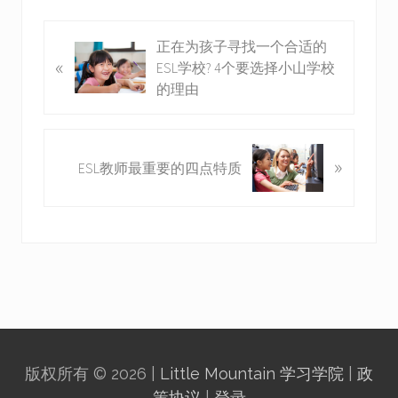
P
正在为孩子寻找一个合适的
«
r
ESL学校? 4个要选择小山学校
e
的理由
v
i
o
N
»
ESL教师最重要的四点特质
u
e
s
x
P
t
o
P
s
o
t
s
:
t
:
版权所有 © 2026 |
Little Mountain 学习学院
|
政
策协议
|
登录