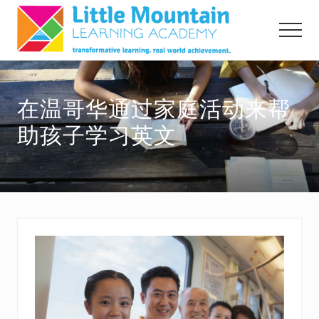
Menu
Skip
Skip
to
to
Menu
main
primary
content
sidebar
transformative
learning,
在温哥华通过家庭活动来帮
real
world
助孩子学习英文
acheivement