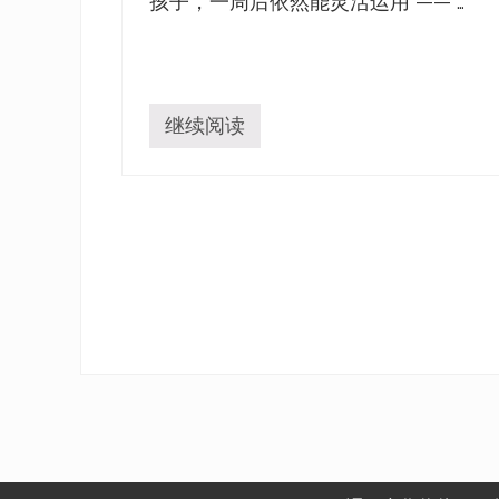
孩子，一周后依然能灵活运用 —— …
继续阅读
教
会
孩
子
学
习
，
而
非
死
记
硬
背