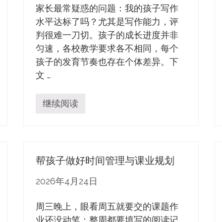
家长最常疑惑的问题：我的孩子写作
水平达标了吗？尤其是写作能力，评
判很难一刀切。孩子的成长进度并非
匀速，各校教学要求各不相同，每个
孩子的发育节奏也存在个体差异。下
文 …
继续阅读
不
同
年
龄
段
孩
帮孩子做好时间管理与课业规划
子
的
写
2026年4月24日
作
能
力
周三晚上，眼看周五就要交的课题作
发
业还没动笔；整周都要填写的阅读记