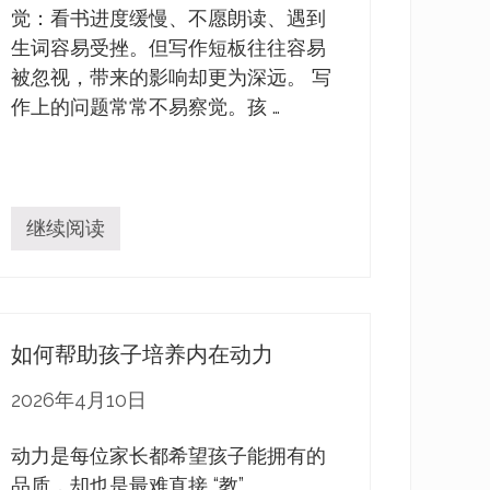
觉：看书进度缓慢、不愿朗读、遇到
生词容易受挫。但写作短板往往容易
被忽视，带来的影响却更为深远。 写
作上的问题常常不易察觉。孩 …
继续阅读
写
作
能
力
不
足
如何帮助孩子培养内在动力
，
制
约
2026年4月10日
孩
子
综
动力是每位家长都希望孩子能拥有的
合
品质，却也是最难直接 “教” …