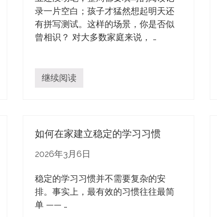
展
标
录一片空白；孩子才猛然想起明天还
准
有拼写测试。这样的场景，你是否似
曾相识？ 对大多数家庭来说， …
继续阅读
帮
孩
子
做
好
时
如何在家建立稳定的学习习惯
间
管
理
2026年3月6日
与
课
业
稳定的学习习惯并不需要复杂的安
规
排。事实上，最有效的习惯往往最简
划
单 —— …