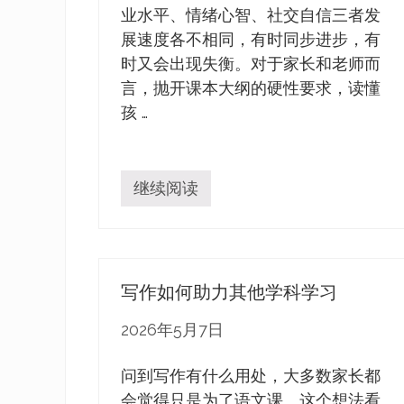
业水平、情绪心智、社交自信三者发
展速度各不相同，有时同步进步，有
时又会出现失衡。对于家长和老师而
言，抛开课本大纲的硬性要求，读懂
孩 …
继续阅读
孩
子
各
学
习
阶
写作如何助力其他学科学习
段
真
正
2026年5月7日
需
要
什
问到写作有什么用处，大多数家长都
么
会觉得只是为了语文课。这个想法看