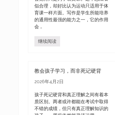
似合理，却好比认为运动只适用于体
育课一样片面。写作是学生所能培养
的通用性最强的能力之一，它的作用
会 …
继续阅读
写
作
如
何
助
力
教会孩子学习，而非死记硬背
其
他
学
2026年4月2日
科
学
习
孩子死记硬背和真正理解之间有着本
质区别。两者或许都能在考试中取得
不错的成绩，但只有真正理解知识的