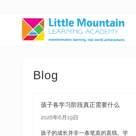
Skip
Skip
Skip
to
to
to
right
main
secondary
header
content
navigation
navigation
transformative
learning,
real
Blog
world
acheivement
孩子各学习阶段真正需要什么
2026年6月19日
孩子的成长并非一条笔直的直线。学