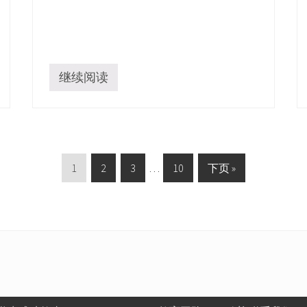
继续阅读
如
何
在
家
建
立
稳
P
P
P
Interim
P
G
1
2
3
…
10
下页 »
定
的
a
a
a
pages
a
o
学
g
g
g
omitted
g
t
习
习
e
e
e
e
o
惯