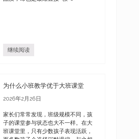
成
长
继续阅读
如
何
帮
助
孩
子
为什么小班教学优于大班课堂
培
养
内
2026年2月26日
在
动
力
家长们常常发现，班级规模不同，孩
子的课堂参与状态也大不一样。在大
班课堂里，只有少数孩子表现活跃，