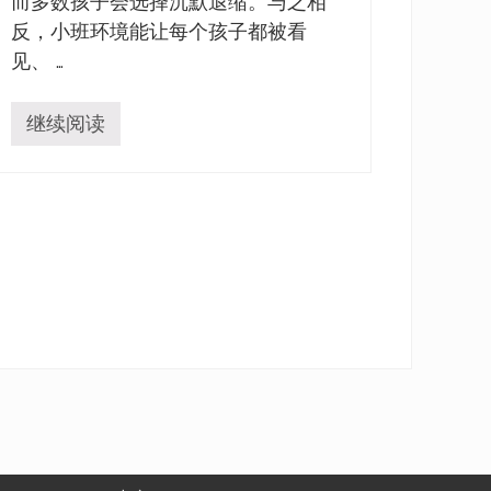
而多数孩子会选择沉默退缩。与之相
反，小班环境能让每个孩子都被看
见、 …
继续阅读
为
什
么
小
班
教
学
优
于
大
班
课
堂