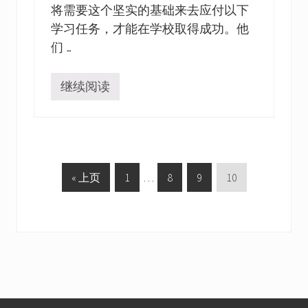
育
将需要这个坚实的基础来去应付以下
过
学习任务，才能在学校取得成功。他
渡
的
们 …
方
法
继续阅读
L
i
t
t
l
e
M
G
P
Interim
P
P
P
«
上页
1
…
8
9
10
o
u
o
a
pages
a
a
a
n
t
g
omitted
g
g
g
t
a
o
e
e
e
e
i
n
如
何
帮
助