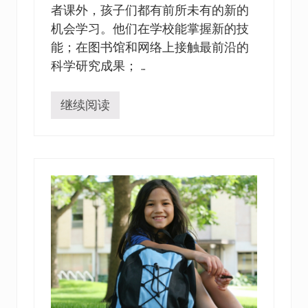
者课外，孩子们都有前所未有的新的
机会学习。他们在学校能掌握新的技
能；在图书馆和网络上接触最前沿的
科学研究成果； …
继续阅读
有
效
的
E
S
L
教
育
是
怎
样
激
发
终
身
学
习