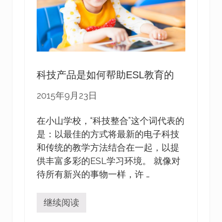
o
l
G
i
v
e
a
w
a
科技产品是如何帮助ESL教育的
y
2
2015年9月23日
0
1
5
在小山学校，“科技整合”这个词代表的
是：以最佳的方式将最新的电子科技
和传统的教学方法结合在一起，以提
供丰富多彩的ESL学习环境。 就像对
待所有新兴的事物一样，许 …
继续阅读
科
技