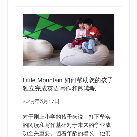
让
家
长
们
帮
助
孩
子
们
实
现
从
国
内
学
Little Mountain 如何帮助您的孩子
校
独立完成英语写作和阅读呢
教
育
到
2015年6月17日
加
拿
对于刚上小学的孩子来说，打下坚实
大
学
的阅读和写作基础对于未来的学业成
校
功至关重要。随着年龄的增长，他们
教