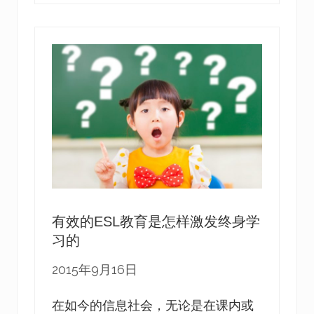
产
品
是
如
何
帮
助
E
S
L
教
育
的
有效的ESL教育是怎样激发终身学
习的
2015年9月16日
在如今的信息社会，无论是在课内或