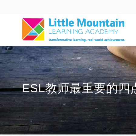
Skip
Skip
Skip
Skip
to
to
to
to
right
main
secondary
primary
header
content
navigation
sidebar
navigation
transformative
learning,
real
world
acheivement
ESL教师最重要的四